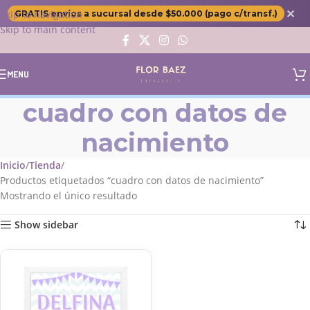
✕
Skip to navigation
GRATIS envíos a sucursal desde $50.000 (pago c/transf.)
Skip to main content
MENU
cuadro con datos de
nacimiento
Inicio
Tienda
Productos etiquetados “cuadro con datos de nacimiento”
Mostrando el único resultado
Show sidebar