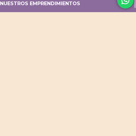
NUESTROS EMPRENDIMIENTOS
Flor Baez Fotografía
Blog Turismo Argentina
Menú QR p/ resto y café
Diseño web / Tiendas online
ACCESOS DIRECTOS
Productos Destacados
Productos para Bebés
Cuadernos Personalizados
Cuadros Decorativos
Portarretratos y Deco
PROMOS VIGENTES
CONTACTO
WhatsApp
Facebook
Instagram