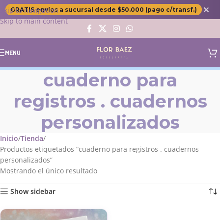
✕
Skip to navigation
GRATIS envíos a sucursal desde $50.000 (pago c/transf.)
Skip to main content
MENU
cuaderno para
registros . cuadernos
personalizados
Inicio
Tienda
Productos etiquetados “cuaderno para registros . cuadernos
personalizados”
Mostrando el único resultado
Show sidebar