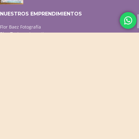
NUESTROS EMPRENDIMIENTOS
Flor Baez Fotografía
Blog Turismo Argentina
Menú QR p/ resto y café
Diseño web / Tiendas online
ACCESOS DIRECTOS
Productos Destacados
Productos para Bebés
Cuadernos Personalizados
Cuadros Decorativos
Portarretratos y Deco
PROMOS VIGENTES
CONTACTO
WhatsApp