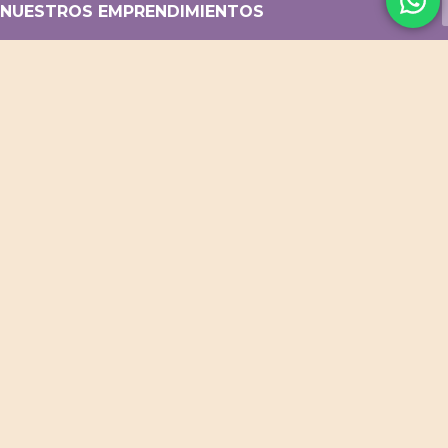
NUESTROS EMPRENDIMIENTOS
Flor Baez Fotografía
Blog Turismo Argentina
Menú QR p/ resto y café
Diseño web / Tiendas online
ACCESOS DIRECTOS
Productos Destacados
Productos para Bebés
Cuadernos Personalizados
Cuadros Decorativos
Portarretratos y Deco
PROMOS VIGENTES
CONTACTO
WhatsApp
Facebook
Instagram