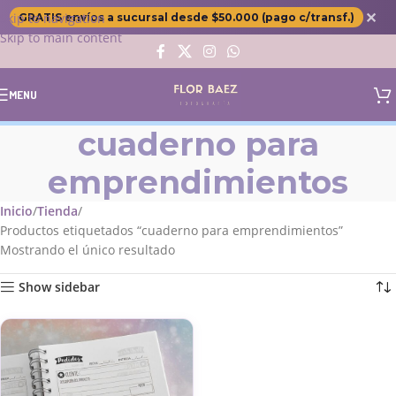
✕
Skip to navigation
GRATIS envíos a sucursal desde $50.000 (pago c/transf.)
Skip to main content
MENU
cuaderno para
emprendimientos
Inicio
Tienda
Productos etiquetados “cuaderno para emprendimientos”
Mostrando el único resultado
Show sidebar