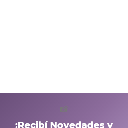
📸
¡Recibí Novedades y