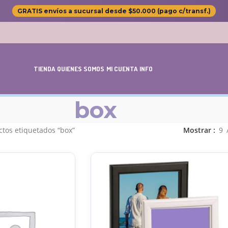
GRATIS envíos a sucursal desde $50.000 (pago c/transf.)
TIENDA
QUIENES SOMOS
MI CUENTA
INFO
box
tos etiquetados “box”
Mostrar
9