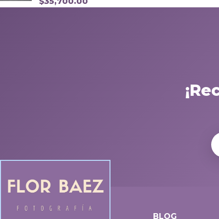
$
35,700.00
¡Re
BLOG