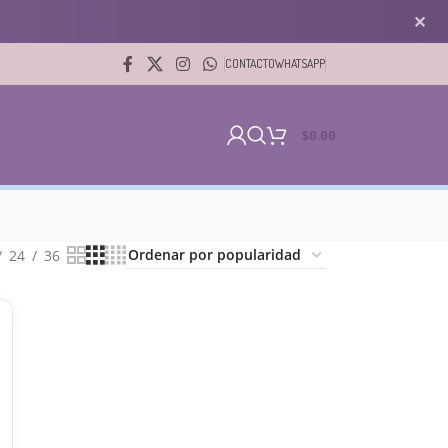
✕
CONTACTO
WHATSAPP
$
0.00
24
36