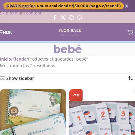
✕
Skip to navigation
GRATIS envíos a sucursal desde $50.000 (pago c/transf.)
Skip to main content
MENU
bebé
Inicio
Tienda
Productos etiquetados “bebé”
Mostrando los 2 resultados
Show sidebar
-7%