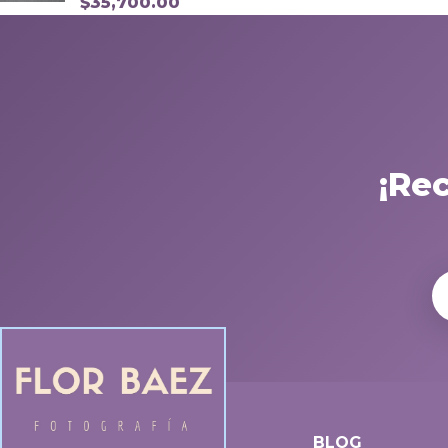
$
35,700.00
¡Re
BLOG