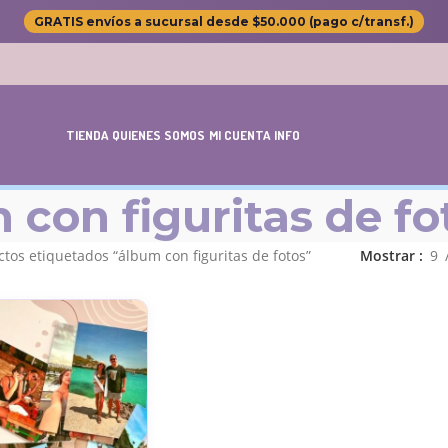
GRATIS envíos a sucursal desde $50.000 (pago c/transf.)
TIENDA
QUIENES SOMOS
MI CUENTA
INFO
 con figuritas de fo
tos etiquetados “álbum con figuritas de fotos”
Mostrar
9