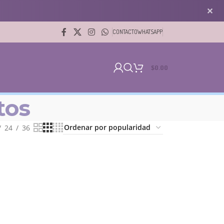
✕
CONTACTO
WHATSAPP
$
0.00
tos
24
36