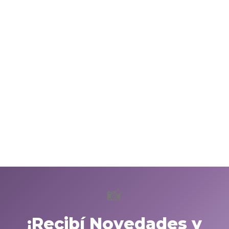
📸
¡Recibí Novedades y