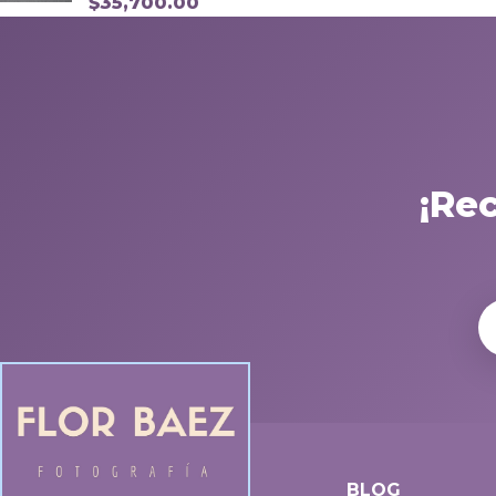
$
35,700.00
¡Re
BLOG