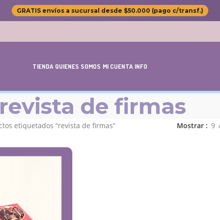
GRATIS envíos a sucursal desde $50.000 (pago c/transf.)
TIENDA
QUIENES SOMOS
MI CUENTA
INFO
revista de firmas
tos etiquetados “revista de firmas”
Mostrar
9