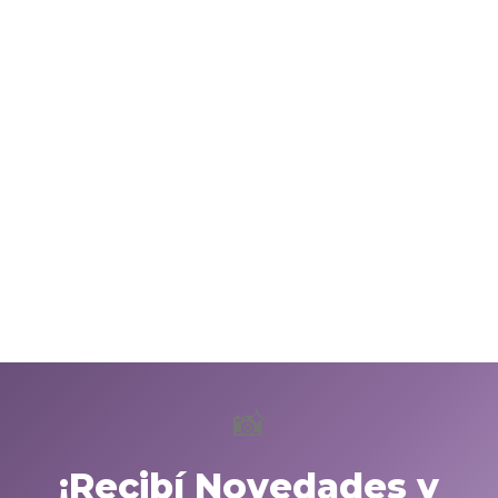
📸
¡Recibí Novedades y