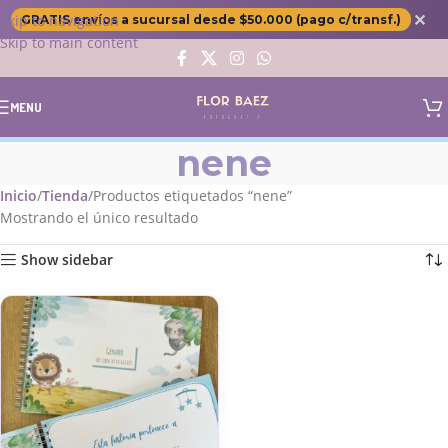
✕
Skip to navigation
GRATIS envíos a sucursal desde $50.000 (pago c/transf.)
Skip to main content
MENU
nene
Inicio
Tienda
Productos etiquetados “nene”
Mostrando el único resultado
Show sidebar