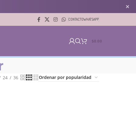
✕
CONTACTO
WHATSAPP
$
0.00
r
24
36