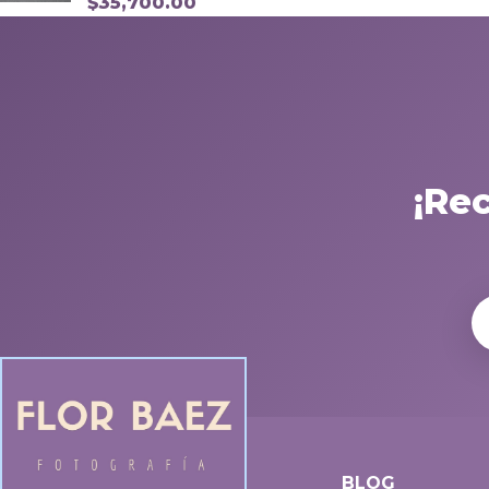
$
35,700.00
¡Re
BLOG