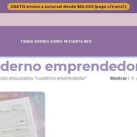
GRATIS envíos a sucursal desde $50.000 (pago c/transf.)
TIENDA
QUIENES SOMOS
MI CUENTA
INFO
derno emprendedo
ctos etiquetados “cuaderno emprendedor”
Mostrar
9