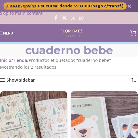
✕
Skip to navigation
GRATIS envíos a sucursal desde $50.000 (pago c/transf.)
Skip to main content
MENU
cuaderno bebe
Inicio
Tienda
Productos etiquetados “cuaderno bebe”
Mostrando los 2 resultados
Show sidebar