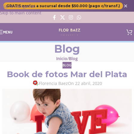
✕
Skip to navigation
GRATIS envíos a sucursal desde $50.000 (pago c/transf.)
Skip to main content
MENU
Blog
Inicio
Blog
BLOG
Book de fotos Mar del Plata
Florencia Baez
On 22 abril, 2020