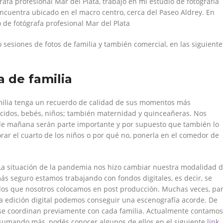
rafa profesional Mar del Plata, trabajo en mi estudio de fotografía
ncuentra ubicado en el macro centro, cerca del Paseo Aldrey. En
 de fotógrafa profesional Mar del Plata
sesiones de fotos de familia y también comercial, en las siguiente
a de familia
amilia tenga un recuerdo de calidad de sus momentos más
acidos, bebés, niños; también maternidad y quinceañeras. Nos
 de mañana serán parte importante y por supuesto que también lo
rar el cuarto de los niños o por qué no, ponerla en el comedor de
 La situación de la pandemia nos hizo cambiar nuestra modalidad 
ás seguro estamos trabajando con fondos digitales, es decir, se
ondos que nosotros colocamos en post producción. Muchas veces, pa
 la edición digital podemos conseguir una escenografía acorde. De
es se coordinan previamente con cada familia. Actualmente contamos
 sumando más, podés conocer algunos de ellos en el siguiente
link
.