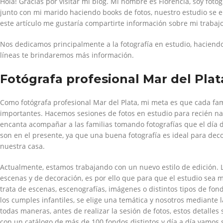
Hola! Gracias por visitar mi blog. Mi nombre es Florencia, soy fótog
junto con mi marido haciendo books de fotos, nuestro estudio se e
este artículo me gustaría compartirte información sobre mi trabajo
Nos dedicamos principalmente a la fotografía en estudio, haciendo 
líneas te brindaremos más información.
Fotógrafa profesional Mar del Plat
Como fotógrafa profesional Mar del Plata, mi meta es que cada f
importantes. Hacemos sesiones de fotos en estudio para recién n
encanta acompañar a las familias tomando fotografías que el día
son en el presente, ya que una buena fotografía es ideal para deco
nuestra casa.
Actualmente, estamos trabajando con un nuevo estilo de edición.
escenas y de decoración, es por ello que para que el estudio sea m
trata de escenas, escenografías, imágenes o distintos tipos de f
los cumples infantiles, se elige una temática y nosotros mediante
todas maneras, antes de realizar la sesión de fotos, estos detall
con un catálogo de más de 100 fondos distintos y día a día vamos