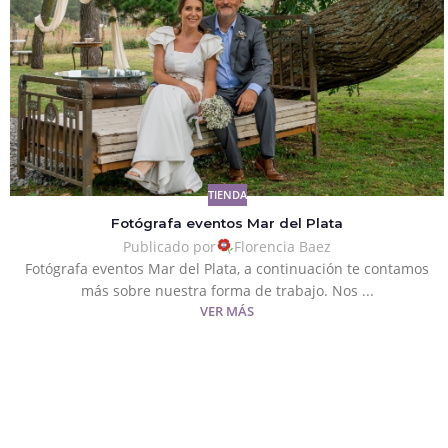
TIENDA
Fotógrafa eventos Mar del Plata
Publicado por
Florencia Baez
Fotógrafa eventos Mar del Plata, a continuación te contamos
más sobre nuestra forma de trabajo. Nos ...
VER MÁS