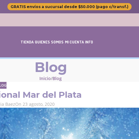
GRATIS envíos a sucursal desde $50.000 (pago c/transf.)
TIENDA
QUIENES SOMOS
MI CUENTA
INFO
Blog
Inicio
Blog
LOG
onal Mar del Plata
cia Baez
On 23 agosto, 2020