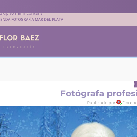
Skip to navigation
Skip to main content
IENDA FOTOGRAFÍA MAR DEL PLATA
B
Fotógrafa profesi
Publicado por
Floren