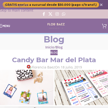
✕
Skip to navigation
GRATIS envíos a sucursal desde $50.000 (pago c/transf.)
Skip to main content
MENU
Blog
Inicio
Blog
BLOG
Candy Bar Mar del Plata
Florencia Baez
On 18 julio, 2019