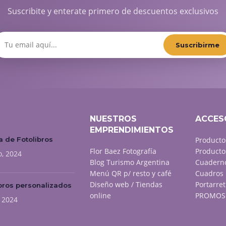
Suscribite y enterate primero de descuentos exclusivos
Suscribirme
NUESTROS
ACCES
EMPRENDIMIENTOS
 de Fotolibros
Producto
Flor Baez Fotografía
Producto
o, 2024
Blog Turismo Argentina
Cuaderno
Menú QR p/ resto y café
Cuadros 
Diseño web / Tiendas
Portarret
bros personalizados
online
PROMOS 
, 2024