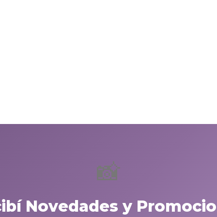
📸
cibí Novedades y Promocio