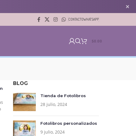
✕
CONTACTO
WHATSAPP
$
0.00
BLOG
rn
Tienda de Fotolibros
as
28 julio, 2024
o
Fotolibros personalizados
9 julio, 2024