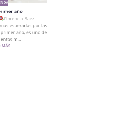
ENDA
primer año
Florencia Baez
 más esperadas por las
n primer año, es uno de
entos m...
R MÁS