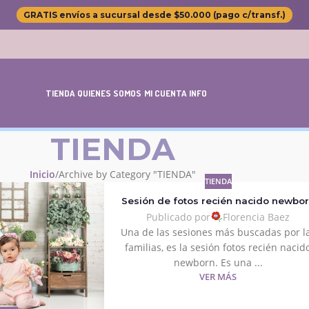
GRATIS envíos a sucursal desde $50.000 (pago c/transf.)
TIENDA
QUIENES SOMOS
MI CUENTA
INFO
TIENDA
Inicio
Archive by Category "TIENDA"
TIENDA
Sesión de fotos recién nacido newbo
Publicado por
Florencia Baez
Una de las sesiones más buscadas por l
familias, es la sesión fotos recién nacid
newborn. Es una ...
VER MÁS