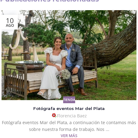
10
AGO
TIENDA
Fotógrafa eventos Mar del Plata
Florencia Baez
Fotógrafa eventos Mar del Plata, a continuación te contamos más
sobre nuestra forma de trabajo. Nos ...
VER MÁS