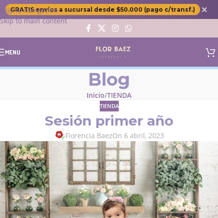
✕
Skip to navigation
GRATIS envíos a sucursal desde $50.000 (pago c/transf.)
Skip to main content
MENU
Blog
Inicio
TIENDA
TIENDA
Sesión primer año
Florencia Baez
On 6 abril, 2023