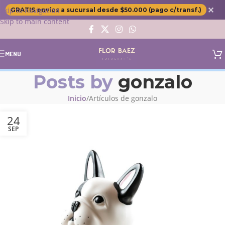
✕
Skip to navigation
GRATIS envíos a sucursal desde $50.000 (pago c/transf.)
Skip to main content
MENU
Posts by
gonzalo
Inicio
Artículos de gonzalo
24
SEP