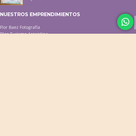
NUESTROS EMPRENDIMIENTOS
Flor Baez Fotografía
Blog Turismo Argentina
Menú QR p/ resto y café
Diseño web / Tiendas online
ACCESOS DIRECTOS
Productos Destacados
Productos para Bebés
Cuadernos Personalizados
Cuadros Decorativos
Portarretratos y Deco
PROMOS VIGENTES
CONTACTO
WhatsApp