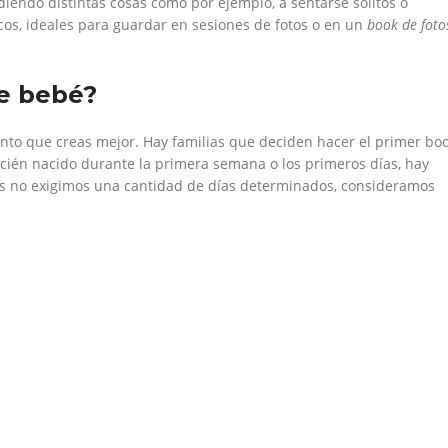
endo distintas cosas como por ejemplo, a sentarse solitos o
cos, ideales para guardar en sesiones de fotos o en un
book de foto
e bebé?
nto que creas mejor. Hay familias que deciden hacer el primer bo
ién nacido durante la primera semana o los primeros días, hay
os no exigimos una cantidad de días determinados, consideramos