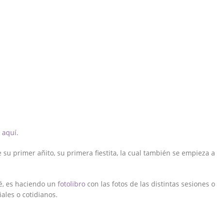
c
aquí
.
e su primer añito, su primera fiestita, la cual también se empieza a
é, es haciendo un
fotolibro
con las fotos de las distintas sesiones o
ales o cotidianos.