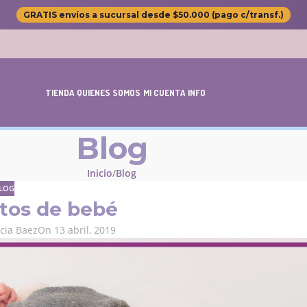
GRATIS envíos a sucursal desde $50.000 (pago c/transf.)
TIENDA
QUIENES SOMOS
MI CUENTA
INFO
Blog
Inicio
Blog
LOG
tos de bebé
ncia Baez
On 13 abril, 2019