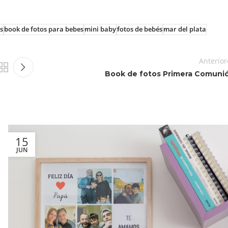
s
book de fotos para bebes
mini baby
fotos de bebés
mar del plata
Anterior
Book de fotos Primera Comuni
15
JUN