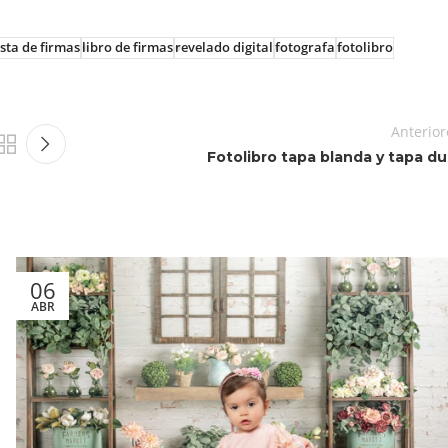
ista de firmas
libro de firmas
revelado digital
fotografa
fotolibro
Anterior
Fotolibro tapa blanda y tapa du
06
ABR