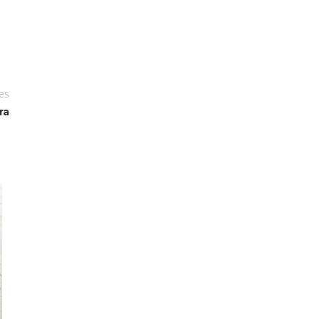
es
ra
15
JUN