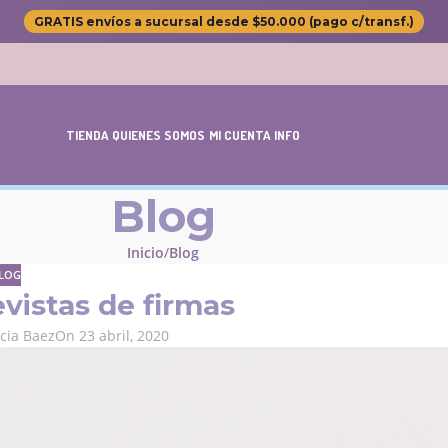
GRATIS envíos a sucursal desde $50.000 (pago c/transf.)
TIENDA
QUIENES SOMOS
MI CUENTA
INFO
Blog
Inicio
Blog
LOG
evistas de firmas
ncia Baez
On 23 abril, 2020