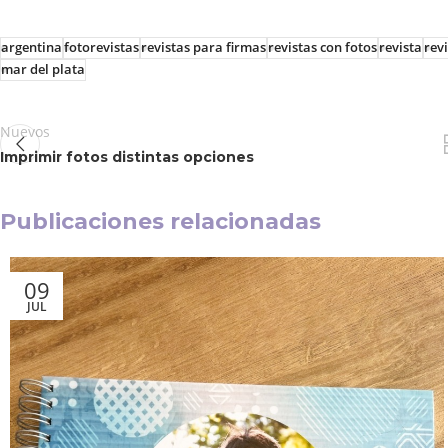
argentina
fotorevistas
revistas para firmas
revistas con fotos
revista
rev
mar del plata
Nuevos
Imprimir fotos distintas opciones
Publicaciones relacionadas
09
JUL