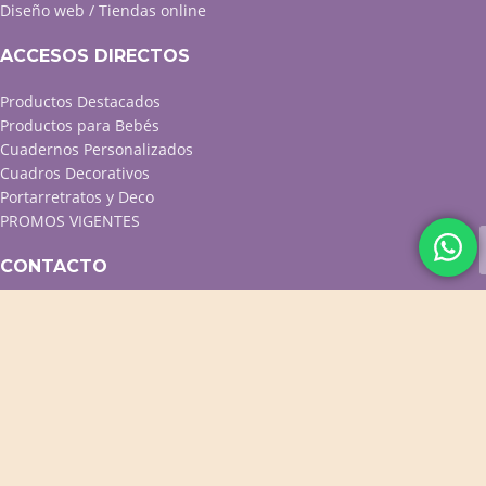
Diseño web / Tiendas online
ACCESOS DIRECTOS
Productos Destacados
Productos para Bebés
Cuadernos Personalizados
Cuadros Decorativos
Portarretratos y Deco
PROMOS VIGENTES
CONTACTO
WhatsApp
Facebook
Instagram
Twitter
Contacto
GEAR invent!
TIENDA FOTOGRAFÍA MAR DEL PLATA
2020 - DISEÑO
. TIENDAS E-
COMMERCE PROFESIONALES.