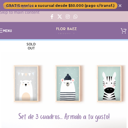
✕
Skip to navigation
GRATIS envíos a sucursal desde $50.000 (pago c/transf.)
Skip to main content
MENU
SOLD
OUT