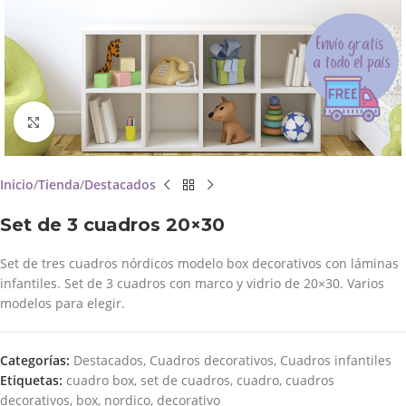
Click to enlarge
Inicio
Tienda
Destacados
Set de 3 cuadros 20×30
Set de tres cuadros nórdicos modelo box decorativos con láminas
infantiles. Set de 3 cuadros con marco y vidrio de 20×30. Varios
modelos para elegir.
Categorías:
Destacados
,
Cuadros decorativos
,
Cuadros infantiles
Etiquetas:
cuadro box
,
set de cuadros
,
cuadro
,
cuadros
decorativos
,
box
,
nordico
,
decorativo