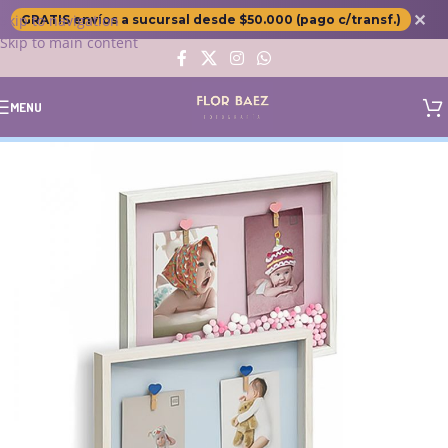
✕
Skip to navigation
GRATIS envíos a sucursal desde $50.000 (pago c/transf.)
Skip to main content
MENU