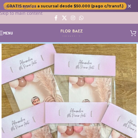
✕
Skip to navigation
GRATIS envíos a sucursal desde $50.000 (pago c/transf.)
Skip to main content
MENU