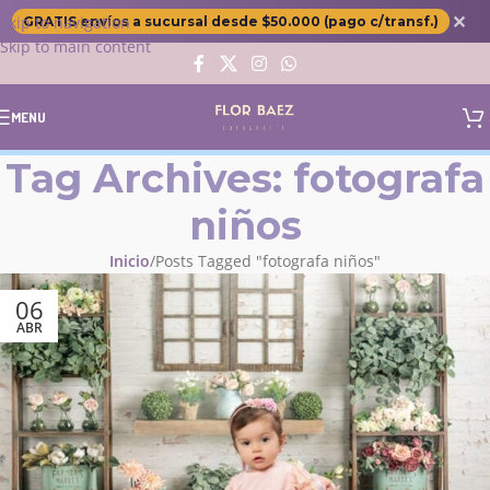
✕
Skip to navigation
GRATIS envíos a sucursal desde $50.000 (pago c/transf.)
Skip to main content
MENU
Tag Archives: fotografa
niños
Inicio
Posts Tagged "fotografa niños"
06
ABR