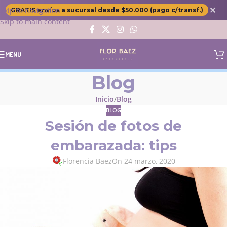
✕
Skip to navigation
GRATIS envíos a sucursal desde $50.000 (pago c/transf.)
Skip to main content
MENU
Blog
Inicio
Blog
BLOG
Sesión de fotos de
embarazada: tips
Florencia Baez
On 24 marzo, 2020