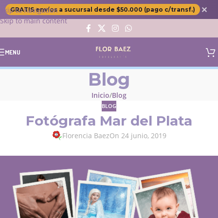
✕
Skip to navigation
GRATIS envíos a sucursal desde $50.000 (pago c/transf.)
Skip to main content
MENU
Blog
Inicio
Blog
BLOG
Fotógrafa Mar del Plata
Florencia Baez
On 24 junio, 2019