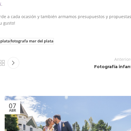
í
.
corde a cada ocasión y también armamos presupuestos y propuesta
u gusto!
 plata
fotografa mar del plata
Anterior
Fotografía infant
07
ABR