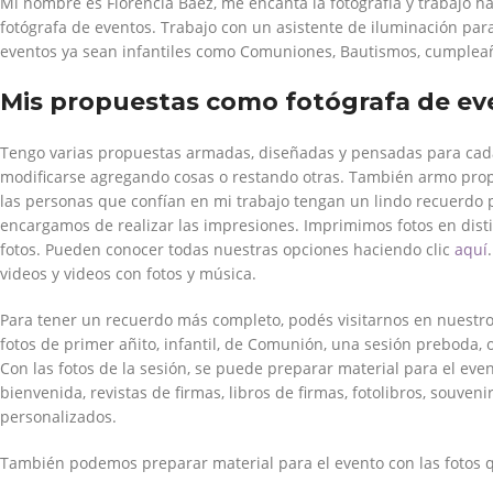
Mi nombre es Florencia Baez, me encanta la fotografía y trabajo ha
fotógrafa de eventos. Trabajo con un asistente de iluminación para
eventos ya sean infantiles como Comuniones, Bautismos, cumpleaño
Mis propuestas como fotógrafa de ev
Tengo varias propuestas armadas, diseñadas y pensadas para cada
modificarse agregando cosas o restando otras. También armo prop
las personas que confían en mi trabajo tengan un lindo recuerdo p
encargamos de realizar las impresiones. Imprimimos fotos en dis
fotos. Pueden conocer todas nuestras opciones haciendo clic
aquí
videos y videos con fotos y música.
Para tener un recuerdo más completo, podés visitarnos en nuestro 
fotos de primer añito, infantil, de Comunión, una sesión preboda, 
Con las fotos de la sesión, se puede preparar material para el eve
bienvenida, revistas de firmas, libros de firmas, fotolibros, souven
personalizados.
También podemos preparar material para el evento con las fotos qu