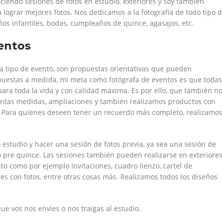
ciendo sesiones de fotos en estudio, exteriores y soy también
 lograr mejores fotos. Nos dedicamos a la fotografía de todo tipo 
s infantiles, bodas, cumpleaños de quince, agasajos, etc.
entos
 tipo de evento, son propuestas orientativas que pueden
uestas a medida, mi meta como fotógrafa de eventos es que todas
ara toda la vida y con calidad máxima. Es por ello, que también n
tintas medidas, ampliaciones y también realizamos productos con
. Para quienes deseen tener un recuerdo más completo, realizamo
estudio y hacer una sesión de fotos previa, ya sea una sesión de
o pre quince. Las sesiones también pueden realizarse en exteriores
nto como por ejemplo invitaciones, cuadro lienzo, cartel de
ires con fotos, entre otras cosas más. Realizamos todos los diseños
e vos nos envíes o nos traigas al estudio.