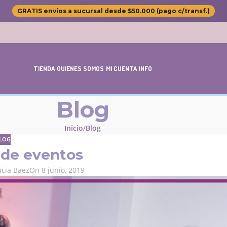
GRATIS envíos a sucursal desde $50.000 (pago c/transf.)
TIENDA
QUIENES SOMOS
MI CUENTA
INFO
Blog
Inicio
Blog
LOG
 de eventos
ncia Baez
On 8 junio, 2019