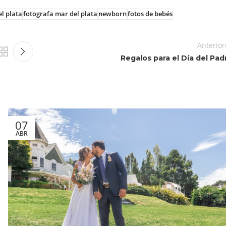
el plata
fotografa mar del plata
newborn
fotos de bebés
Anterior
Regalos para el Día del Pad
07
ABR