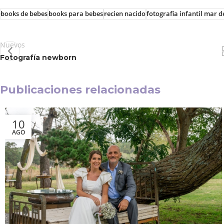
books de bebes
books para bebes
recien nacido
fotografia infantil mar d
Nuevos
Fotografía newborn
Publicaciones relacionadas
10
AGO