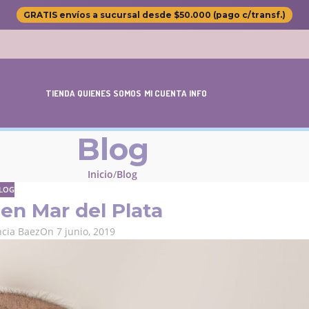
GRATIS envíos a sucursal desde $50.000 (pago c/transf.)
TIENDA
QUIENES SOMOS
MI CUENTA
INFO
Blog
Inicio
Blog
LOG
en Mar del Plata
ncia Baez
On 7 junio, 2019