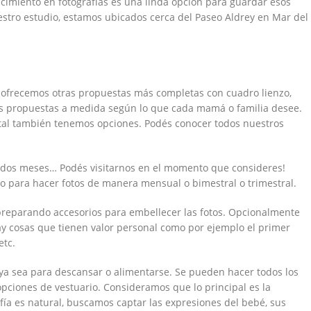
cimiento en fotografías es una linda opción para guardar esos
tro estudio, estamos ubicados cerca del Paseo Aldrey en Mar del
 ofrecemos otras propuestas más completas con cuadro lienzo,
mos propuestas a medida según lo que cada mamá o familia desee.
ital también tenemos opciones. Podés conocer todos nuestros
 dos meses… Podés visitarnos en el momento que consideres!
 para hacer fotos de manera mensual o bimestral o trimestral.
reparando accesorios para embellecer las fotos. Opcionalmente
y cosas que tienen valor personal como por ejemplo el primer
etc.
ya sea para descansar o alimentarse. Se pueden hacer todos los
ciones de vestuario. Consideramos que lo principal es la
fía es natural, buscamos captar las expresiones del bebé, sus