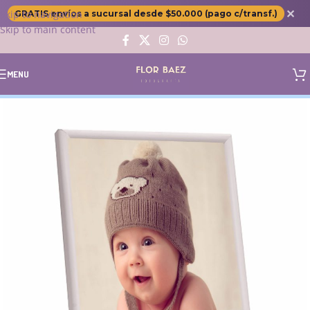
✕
Skip to navigation
GRATIS envíos a sucursal desde $50.000 (pago c/transf.)
Skip to main content
MENU