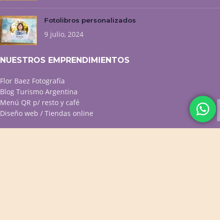
Fotolibros personalizados
9 julio, 2024
NUESTROS EMPRENDIMIENTOS
Flor Baez Fotografía
Blog Turismo Argentina
Menú QR p/ resto y café
Diseño web / Tiendas online
ACCESOS DIRECTOS
Productos Destacados
Productos para Bebés
Cuadernos Personalizados
Cuadros Decorativos
Portarretratos y Deco
PROMOS VIGENTES