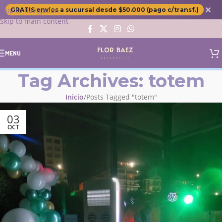
✕
Skip to navigation
GRATIS envíos a sucursal desde $50.000 (pago c/transf.)
Skip to main content
MENU
Tag Archives: totem
Inicio
Posts Tagged "totem"
03
OCT