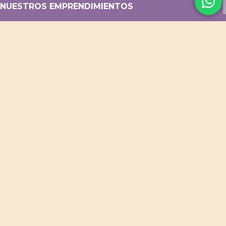
NUESTROS EMPRENDIMIENTOS
Flor Baez Fotografía
Blog Turismo Argentina
Menú QR p/ resto y café
Diseño web / Tiendas online
ACCESOS DIRECTOS
Productos Destacados
Productos para Bebés
Cuadernos Personalizados
Cuadros Decorativos
Portarretratos y Deco
PROMOS VIGENTES
CONTACTO
WhatsApp
Facebook
Instagram