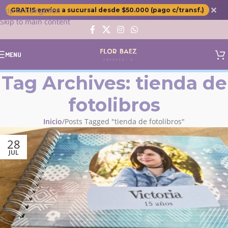
✕
Skip to navigation
GRATIS envíos a sucursal desde $50.000 (pago c/transf.)
Skip to main content
MENU
Tag Archives: tienda de
fotolibros
Inicio
Posts Tagged "tienda de fotolibros"
28
JUL