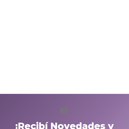
📸
¡Recibí Novedades y