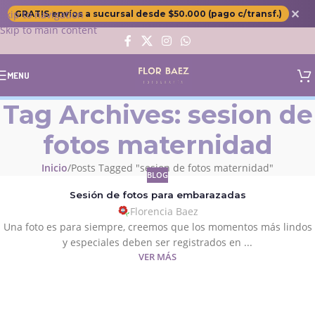
✕
Skip to navigation
GRATIS envíos a sucursal desde $50.000 (pago c/transf.)
Skip to main content
MENU
Tag Archives: sesion de
fotos maternidad
Inicio
Posts Tagged "sesion de fotos maternidad"
BLOG
Sesión de fotos para embarazadas
Florencia Baez
Una foto es para siempre, creemos que los momentos más lindos
y especiales deben ser registrados en ...
VER MÁS