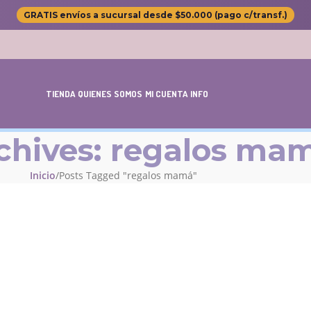
GRATIS envíos a sucursal desde $50.000 (pago c/transf.)
TIENDA
QUIENES SOMOS
MI CUENTA
INFO
chives: regalos ma
Inicio
Posts Tagged "regalos mamá"