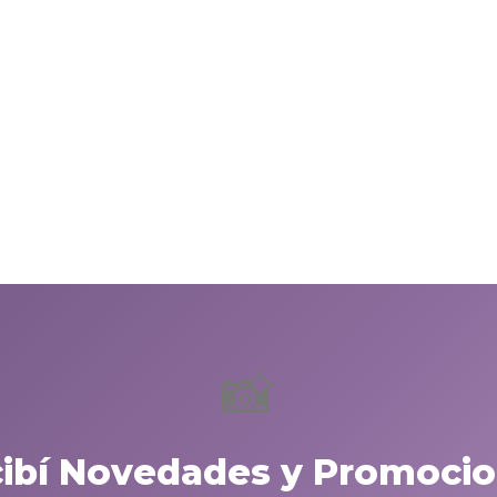
📸
cibí Novedades y Promocio