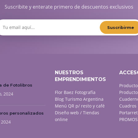
Suscribite y enterate primero de descuentos exclusivos
Suscribirme
NUESTROS
ACCES
EMPRENDIMIENTOS
 de Fotolibros
Producto
Flor Baez Fotografía
Producto
o, 2024
Blog Turismo Argentina
Cuaderno
Menú QR p/ resto y café
Cuadros 
Diseño web / Tiendas
Portarret
bros personalizados
online
PROMOS 
, 2024