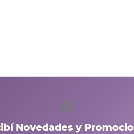
📸
cibí Novedades y Promocio