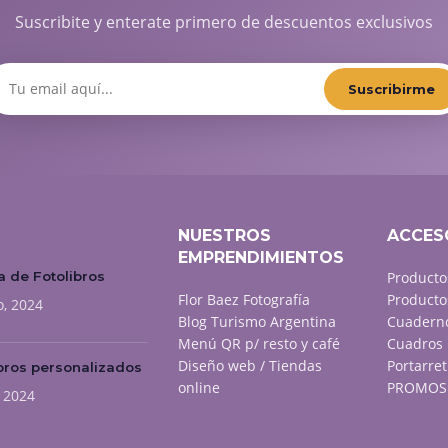
Suscribite y enterate primero de descuentos exclusivos
Suscribirme
NUESTROS
ACCES
EMPRENDIMIENTOS
 de Fotolibros
Producto
Flor Baez Fotografía
Producto
o, 2024
Blog Turismo Argentina
Cuaderno
Menú QR p/ resto y café
Cuadros 
Diseño web / Tiendas
Portarret
bros personalizados
online
PROMOS 
, 2024