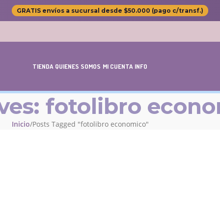
GRATIS envíos a sucursal desde $50.000 (pago c/transf.)
TIENDA
QUIENES SOMOS
MI CUENTA
INFO
ves: fotolibro econ
Inicio
Posts Tagged "fotolibro economico"