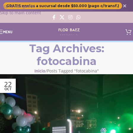
✕
Skip to navigation
GRATIS envíos a sucursal desde $50.000 (pago c/transf.)
Skip to main content
MENU
Tag Archives:
fotocabina
Inicio
Posts Tagged "fotocabina"
22
OCT