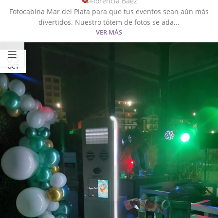
Florencia Baez
Fotocabina Mar del Plata para que tus eventos sean aún más
divertidos. Nuestro tótem de fotos se ada...
VER MÁS
03
OCT