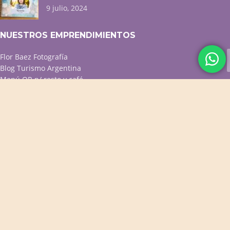
9 julio, 2024
NUESTROS EMPRENDIMIENTOS
Flor Baez Fotografía
Blog Turismo Argentina
Menú QR p/ resto y café
Diseño web / Tiendas online
ACCESOS DIRECTOS
Productos Destacados
Productos para Bebés
Cuadernos Personalizados
Cuadros Decorativos
Portarretratos y Deco
PROMOS VIGENTES
CONTACTO