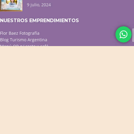
9 julio, 2024
NUESTROS EMPRENDIMIENTOS
Flor Baez Fotografía
Blog Turismo Argentina
Menú QR p/ resto y café
Diseño web / Tiendas online
ACCESOS DIRECTOS
Productos Destacados
Productos para Bebés
Cuadernos Personalizados
Cuadros Decorativos
Portarretratos y Deco
PROMOS VIGENTES
CONTACTO