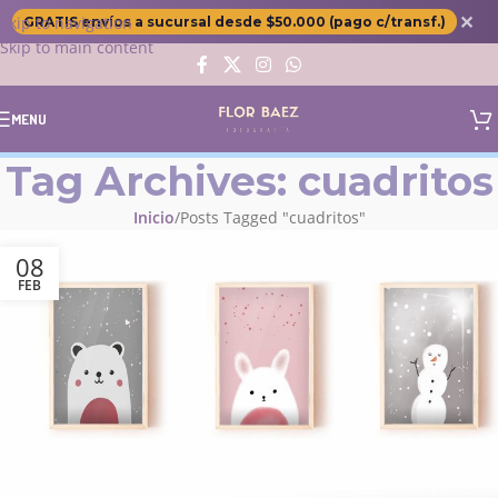
✕
Skip to navigation
GRATIS envíos a sucursal desde $50.000 (pago c/transf.)
Skip to main content
MENU
Tag Archives: cuadritos
Inicio
Posts Tagged "cuadritos"
08
FEB