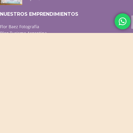
NUESTROS EMPRENDIMIENTOS
Flor Baez Fotografía
Blog Turismo Argentina
Menú QR p/ resto y café
Diseño web / Tiendas online
ACCESOS DIRECTOS
Productos Destacados
Productos para Bebés
Cuadernos Personalizados
Cuadros Decorativos
Portarretratos y Deco
PROMOS VIGENTES
CONTACTO
WhatsApp