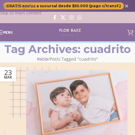
✕
Skip to navigation
GRATIS envíos a sucursal desde $50.000 (pago c/transf.)
Skip to main content
MENU
Tag Archives: cuadrito
Inicio
Posts Tagged "cuadrito"
23
MAR