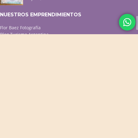
NUESTROS EMPRENDIMIENTOS
Flor Baez Fotografía
Blog Turismo Argentina
Menú QR p/ resto y café
Diseño web / Tiendas online
ACCESOS DIRECTOS
Productos Destacados
Productos para Bebés
Cuadernos Personalizados
Cuadros Decorativos
Portarretratos y Deco
PROMOS VIGENTES
CONTACTO
WhatsApp