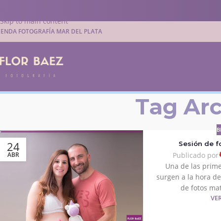
Skip to navigation
Skip to main content
IENDA FOTOGRAFÍA MAR DEL PLATA
Tag Ar
B
24
Sesión de f
ABR
Publicado por
Una de las prim
surgen a la hora de
de fotos mat
VE