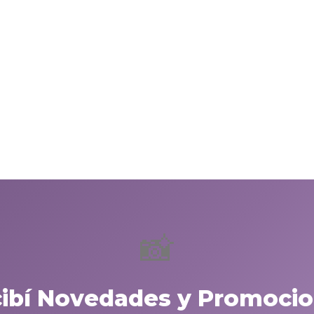
📸
cibí Novedades y Promocio