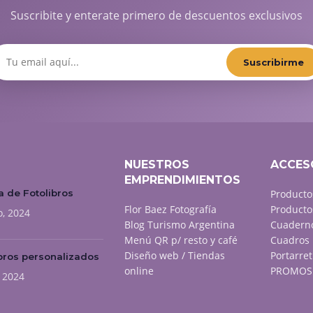
Suscribite y enterate primero de descuentos exclusivos
Suscribirme
NUESTROS
ACCES
EMPRENDIMIENTOS
 de Fotolibros
Producto
Flor Baez Fotografía
Producto
o, 2024
Blog Turismo Argentina
Cuaderno
Menú QR p/ resto y café
Cuadros 
Diseño web / Tiendas
Portarret
bros personalizados
online
PROMOS 
, 2024