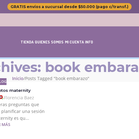
GRATIS envíos a sucursal desde $50.000 (pago c/transf.)
TIENDA
QUIENES SOMOS
MI CUENTA
INFO
chives: book embar
Inicio
Posts Tagged "book embarazo"
LOG
otos maternity
Florencia Baez
eras preguntas que
 planificar una sesión
ernity es qu...
R MÁS