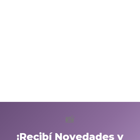
📸
¡Recibí Novedades y