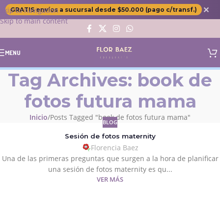
✕
Skip to navigation
GRATIS envíos a sucursal desde $50.000 (pago c/transf.)
Skip to main content
MENU
Tag Archives: book de
fotos futura mama
Inicio
Posts Tagged "book de fotos futura mama"
BLOG
Sesión de fotos maternity
Florencia Baez
Una de las primeras preguntas que surgen a la hora de planificar
una sesión de fotos maternity es qu...
VER MÁS