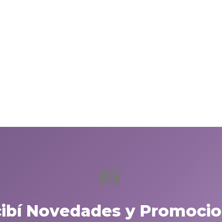
📸
cibí Novedades y Promocio