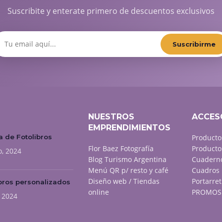
Suscribite y enterate primero de descuentos exclusivos
Suscribirme
NUESTROS
ACCES
EMPRENDIMIENTOS
 de Fotolibros
Producto
Flor Baez Fotografía
Producto
o, 2024
Blog Turismo Argentina
Cuaderno
Menú QR p/ resto y café
Cuadros 
Diseño web / Tiendas
Portarret
bros personalizados
online
PROMOS 
, 2024