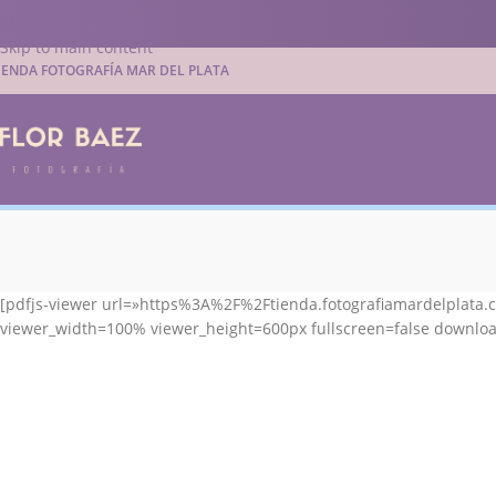
Skip to navigation
Skip to main content
IENDA FOTOGRAFÍA MAR DEL PLATA
[pdfjs-viewer url=»https%3A%2F%2Ftienda.fotografiamardelpla
viewer_width=100% viewer_height=600px fullscreen=false download