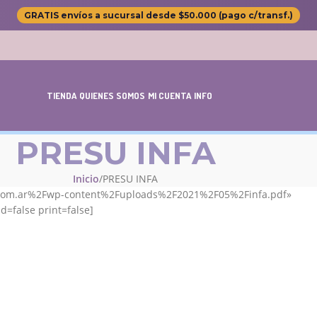
GRATIS envíos a sucursal desde $50.000 (pago c/transf.)
TIENDA
QUIENES SOMOS
MI CUENTA
INFO
PRESU INFA
Inicio
PRESU INFA
ta.com.ar%2Fwp-content%2Fuploads%2F2021%2F05%2Finfa.pdf»
=false print=false]