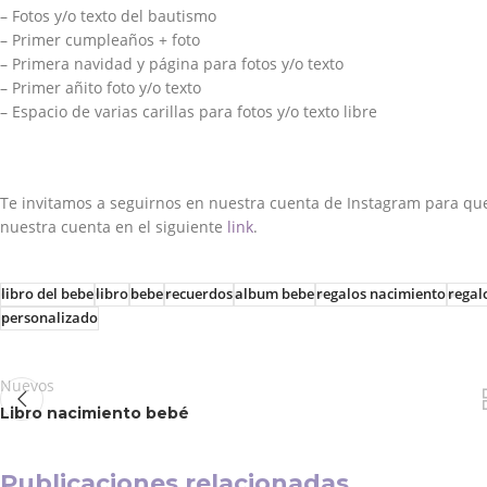
– Fotos y/o texto del bautismo
– Primer cumpleaños + foto
– Primera navidad y página para fotos y/o texto
– Primer añito foto y/o texto
– Espacio de varias carillas para fotos y/o texto libre
Te invitamos a seguirnos en nuestra cuenta de Instagram para qu
nuestra cuenta en el siguiente
link
.
libro del bebe
libro
bebe
recuerdos
album bebe
regalos nacimiento
regal
personalizado
Nuevos
Libro nacimiento bebé
Publicaciones relacionadas