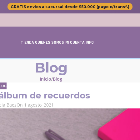
GRATIS envíos a sucursal desde $50.000 (pago c/transf.)
TIENDA
QUIENES SOMOS
MI CUENTA
INFO
Blog
Inicio
Blog
LOG
 álbum de recuerdos
cia Baez
On 1 agosto, 2021